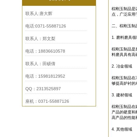
棕刚玉制品是
联系人:唐大辉
点，广泛应用
电话:0371-55887126
二、棕刚玉制
1. 磨料磨具领
联系人：郑文梨
棕刚玉制品是
电话：18836610578
料磨具具有高
联系人：田硕倩
2. 冶金领域
电话：15981812952
棕刚玉制品在
够提高炉衬的
QQ：2313525897
3. 建材领域
座机：0371-55887126
棕刚玉制品在
产品的硬度和
高产品的性能
4. 其他领域