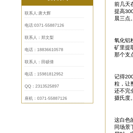
前几天
提高3
联系人:唐大辉
晨三点
电话:0371-55887126
联系人：郑文梨
氧化铝
矿里提
电话：18836610578
那个支
联系人：田硕倩
电话：15981812952
记得2
粒，让
QQ：2313525897
还不完
摄氏度
座机：0371-55887126
这白色
同场景