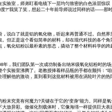
在实验室，师弟盯着电镜下一层均匀致密的白色涂层惊叹
00度?”我笑了笑，想起二十年前导师说过同样的话——
。
粉，说白了就是铝的氧化物，听起来再普通不过。自然界
取。但正是这个看似简单的材料，却在现代科技的各个角落
点，氧化铝粉以最朴素的形态，撬动了整个材料科学的跨
008年，我们团队第一次成功制备出纳米级氧化铝粉时的
整个实验室沸腾了。老教授捧着样品瓶的手都在颤抖：“咱
全理解他的激动，直到看到这批材料被用在涡轮叶片的热障
。
的粉末究竟有何魔力?关键在于它的“变身”能力。同样是
下大放异彩。做催化剂载体时，它像海绵一样提供巨大表面